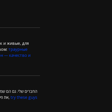
к и живые, для
вом:
траурные
он — качество и
החברים שלי. גם הם שמח,
את פעימות הלב, את הרעד הקל שרץ על העור. העולם מסביב-דירות דיסקרטיות, חוף ים, גלים,
try these guys