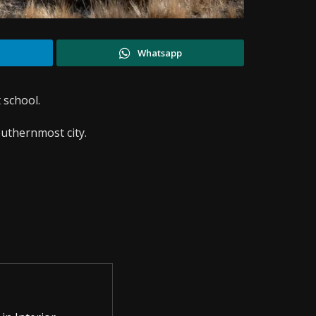
Whatsapp
t school.
outhernmost city.