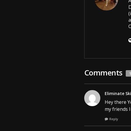
A
D
(
a
O
Comments
Eliminate S
Hey there Yo
my friends I
Reply