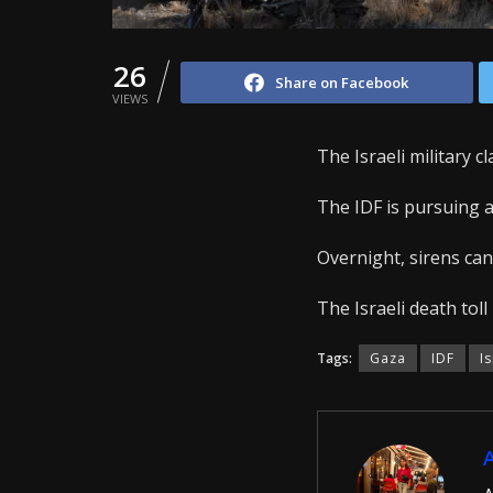
26
Share on Facebook
VIEWS
The Israeli military c
The IDF is pursuing a
Overnight, sirens ca
The Israeli death tol
Tags:
Gaza
IDF
I