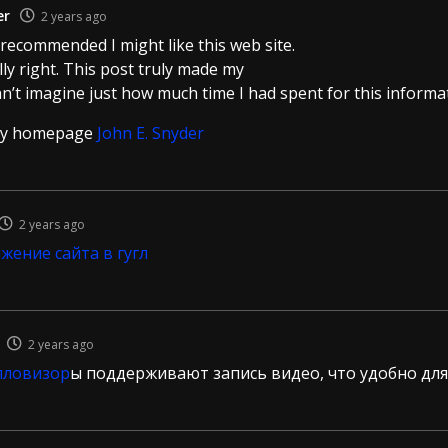
er
2 years ago
recommended I might like this web site.
ly right. This post truly made my
nn’t imagine just how much time I had spent for this informa
my homepage
John E. Snyder
2 years ago
жение сайта в гугл
2 years ago
пловизор
ы поддерживают запись видео, что удобно для