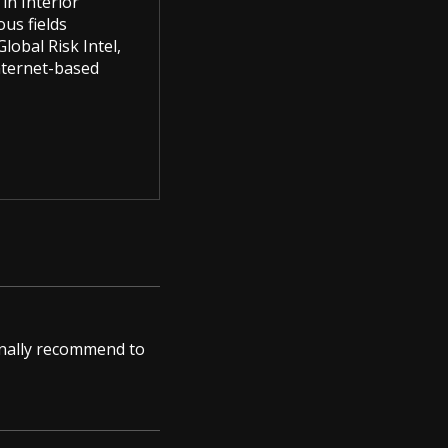
in Interior
us fields
lobal Risk Intel,
Internet-based
sonally recommend to