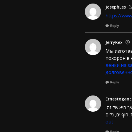
JosephLes
https://www
Reply
JerryKex
Мы изготав
похорон в 
венки на з
долговечн
Reply
Ernestoganc
אך היא של זה
out
Reply