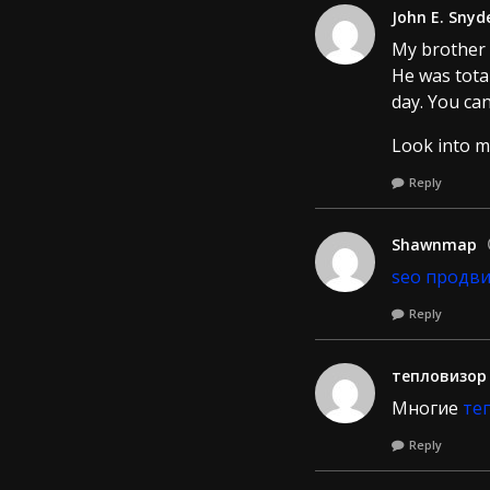
John E. Snyd
My brother 
He was total
day. You ca
Look into 
Reply
Shawnmap
seo продви
Reply
тепловизор
Многие
те
Reply