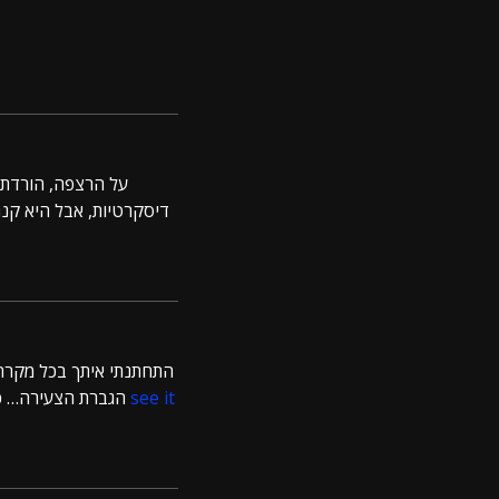
על הרצפה, הורדתי 
דיסקרטיות, אבל היא קנת
התחתנתי איתך בכל מקרה.
הגברת הצעירה… כשגרוד דחף את הבריח החזק לסוגרי המנעול והסתובב, הוא ראה שהאצולה בעלת היופי
see it