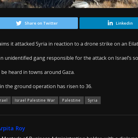
Share on Twitter
Linkedin
laims it attacked Syria in reaction to a drone strike on an Eila
n unidentified gang responsible for the attack on Israel’s s
n be heard in towns around Gaza.
l in the ground operation has risen to 36.
srael
Israel Palestine War
Palestine
Syria
Arpita Roy