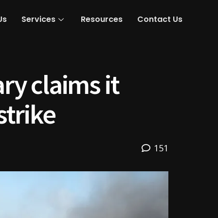
Us
Services
Resources
Contact Us
ary claims it
strike
151