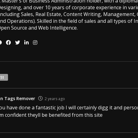
 Master’s of Business Administration holder, with a diploma 
esigning, and over 10 years of corporate experience in vario
including Sales, Real Estate, Content Writing, Management, G
nd Operations). Skilled in the field of sales and all types of 
pen Source and Web Intelligence.
151
kin Tags Remover
2 years ago
u have done a fantastic job I will certainly digg it and per
m confident theyll be benefited from this site