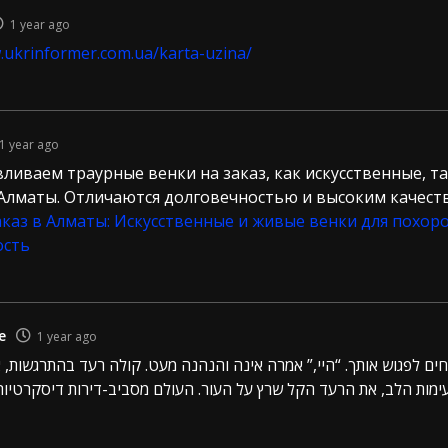
1 year ago
.ukrinformer.com.ua/karta-uzina/
1 year ago
ливаем траурные венки на заказ, как искусственные, та
Алматы. Отличаются долговечностью и высоким качест
аказ в Алматы: Искусственные и живые венки для похор
ость
e
1 year ago
ים לפגוש אותך. “היי,” אמרה אינה והנהנה מעט. קולה רעד בהתרגשות, 